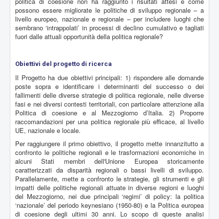
politica di coesione non ha raggiunto i risultati attesi e come
possono essere migliorate le politiche di sviluppo regionale – a
livello europeo, nazionale e regionale – per includere luoghi che
sembrano ‘intrappolati’ in processi di declino cumulativo e tagliati
fuori dalle attuali opportunità della politica regionale?
Obiettivi del progetto di ricerca
Il Progetto ha due obiettivi principali: 1) rispondere alle domande
poste sopra e identificare i determinanti del successo o dei
fallimenti delle diverse strategie di politica regionale, nelle diverse
fasi e nei diversi contesti territoriali, con particolare attenzione alla
Politica di coesione e al Mezzogiorno d’Italia. 2) Proporre
raccomandazioni per una politica regionale più efficace, al livello
UE, nazionale e locale.
Per raggiungere il primo obiettivo, il progetto mette innanzitutto a
confronto le politiche regionali e le trasformazioni economiche in
alcuni Stati membri dell'Unione Europea storicamente
caratterizzati da disparità regionali o bassi livelli di sviluppo.
Parallelamente, mette a confronto le strategie, gli strumenti e gli
impatti delle politiche regionali attuate in diverse regioni e luoghi
del Mezzogiorno, nei due principali ‘regimi’ di policy: la politica
‘nazionale’ del periodo keynesiano (1950-80) e la Politica europea
di coesione degli ultimi 30 anni. Lo scopo di queste analisi