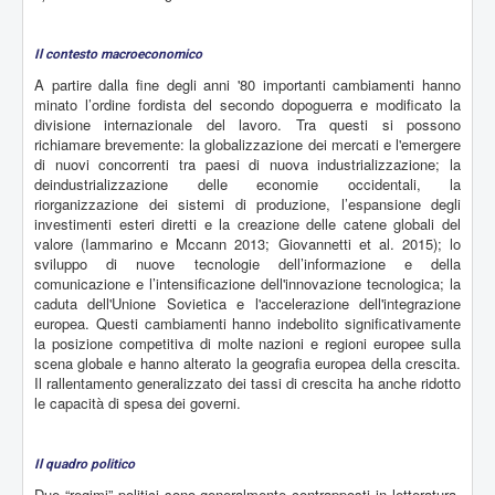
Il contesto macroeconomico
A partire dalla fine degli anni '80 importanti cambiamenti hanno
minato l’ordine fordista del secondo dopoguerra e modificato la
divisione internazionale del lavoro. Tra questi si possono
richiamare brevemente: la globalizzazione dei mercati e l'emergere
di nuovi concorrenti tra paesi di nuova industrializzazione; la
deindustrializzazione delle economie occidentali, la
riorganizzazione dei sistemi di produzione, l’espansione degli
investimenti esteri diretti e la creazione delle catene globali del
valore (Iammarino e Mccann 2013; Giovannetti et al. 2015); lo
sviluppo di nuove tecnologie dell’informazione e della
comunicazione e l’intensificazione dell'innovazione tecnologica; la
caduta dell'Unione Sovietica e l'accelerazione dell'integrazione
europea. Questi cambiamenti hanno indebolito significativamente
la posizione competitiva di molte nazioni e regioni europee sulla
scena globale e hanno alterato la geografia europea della crescita.
Il rallentamento generalizzato dei tassi di crescita ha anche ridotto
le capacità di spesa dei governi.
Il quadro politico
Due “regimi” politici sono generalmente contrapposti in letteratura,