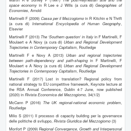
space economy
in R Lee e J Wills (a cura di)
Geographies of
Economies
, Arnold
Martinelli F (2009)
Cassa per il Mezzogiorno
in R Kitchin e N Thrift
(a cura di)
International Encyclopedia of Human Geography
,
Elsevier
Martinelli F (2013)
The ‘Southern question’ in Italy
in F Martinelli, F
Moulaert e A Novy (a cura di)
Urban and Regional Development
Trajectories in Contemporary Capitalism
, Routledge
Martinelli F e Novy A (2013)
Urban and regional trajectories
between path-dependency and path-shaping
in F Martinelli, F
Moulaert e A Novy (a cura di)
Urban and Regional Development
Trajectories in Contemporary Capitalism
, Routledge
Martinelli F (2017) Lost in translation? Regional policy from
national strategy to EU competitive framework, Keynote lecture at
the RSA Annual Conference, Dublin 4-7 June, now published
(2020) in
Rivista Economica del Mezzogiorno,
34(1/2)
McCann P (2016)
The UK regional-national economic problem
,
Routledge
Milio S (2011) Il processo di capacity building per la governance
delle politiche di sviluppo,
Rivista Giuridica del Mezzogiorno
(3)
Monfort P (2009)
Regional Convergence, Growth and Interpersonal