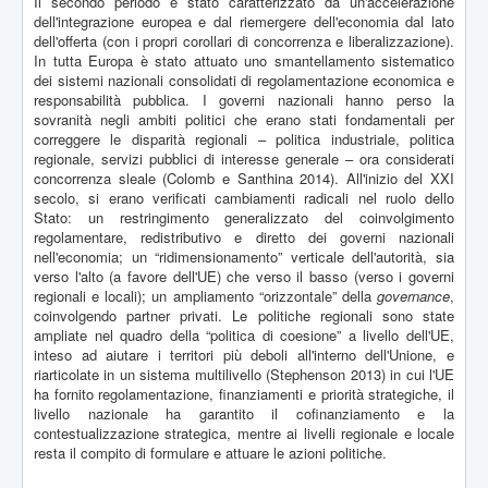
Il secondo periodo è stato caratterizzato da un'accelerazione
dell'integrazione europea e dal riemergere dell'economia dal lato
dell'offerta (con i propri corollari di concorrenza e liberalizzazione).
In tutta Europa è stato attuato uno smantellamento sistematico
dei sistemi nazionali consolidati di regolamentazione economica e
responsabilità pubblica. I governi nazionali hanno perso la
sovranità negli ambiti politici che erano stati fondamentali per
correggere le disparità regionali – politica industriale, politica
regionale, servizi pubblici di interesse generale – ora considerati
concorrenza sleale (Colomb e Santhina 2014). All'inizio del XXI
secolo, si erano verificati cambiamenti radicali nel ruolo dello
Stato: un restringimento generalizzato del coinvolgimento
regolamentare, redistributivo e diretto dei governi nazionali
nell'economia; un “ridimensionamento” verticale dell'autorità, sia
verso l'alto (a favore dell'UE) che verso il basso (verso i governi
regionali e locali); un ampliamento “orizzontale” della
governance
,
coinvolgendo partner privati. Le politiche regionali sono state
ampliate nel quadro della “politica di coesione” a livello dell'UE,
inteso ad aiutare i territori più deboli all'interno dell'Unione, e
riarticolate in un sistema multilivello (Stephenson 2013) in cui l'UE
ha fornito regolamentazione, finanziamenti e priorità strategiche, il
livello nazionale ha garantito il cofinanziamento e la
contestualizzazione strategica, mentre ai livelli regionale e locale
resta il compito di formulare e attuare le azioni politiche.