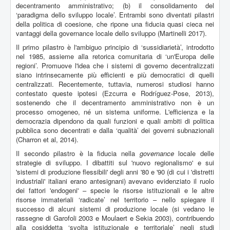
decentramento amministrativo; (b) il consolidamento del
‘paradigma dello sviluppo locale’. Entrambi sono diventati pilastri
della politica di coesione, che ripone una fiducia quasi cieca nei
vantaggi della governance locale dello sviluppo (Martinelli 2017).
Il primo pilastro è l'ambiguo principio di ‘sussidiarietà’, introdotto
nel 1985, assieme alla retorica comunitaria di ‘un'Europa delle
regioni’. Promuove l'idea che i sistemi di governo decentralizzati
siano intrinsecamente più efficienti e più democratici di quelli
centralizzati. Recentemente, tuttavia, numerosi studiosi hanno
contestato queste ipotesi (Ezcurra e Rodríguez-Pose, 2013),
sostenendo che il decentramento amministrativo non è un
processo omogeneo, né un sistema uniforme. L'efficienza e la
democrazia dipendono da quali funzioni e quali ambiti di politica
pubblica sono decentrati e dalla ‘qualità’ dei governi subnazionali
(Charron et al, 2014).
Il secondo pilastro è la fiducia nella
governance
locale delle
strategie di sviluppo. I dibattiti sul 'nuovo regionalismo' e sui
'sistemi di produzione flessibili' degli anni '80 e '90 (di cui i 'distretti
industriali' italiani erano antesignani) avevano evidenziato il ruolo
dei fattori 'endogeni' – specie le risorse istituzionali e le altre
risorse immateriali ‘radicate’ nel territorio – nello spiegare il
successo di alcuni sistemi di produzione locale (si vedano le
rassegne di Garofoli 2003 e Moulaert e Sekia 2003), contribuendo
alla cosiddetta ‘svolta istituzionale e territoriale’ negli studi