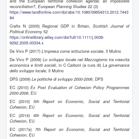
and the European territorial cohesion agenda: an impossible
reconciliation?,
European Planning Studies
22 (3)
https://www.tandfonline.com/doi/abs/10.1080/09654313.2012.7443
84
Crafts N (2005) Regional GDP in Britain,
Scottish Journal of
Political Economy
52
https://onlinelibrary.wiley.com/doi/full/10.1111/j.0036-
9292.2005.00334.x
De Vivo P (2017)
L'impresa come istituzione sociale
, Il Mulino
De Vivo P (2009)
Lo sviluppo locale nel Mezzogiorno tra crescita
economica e limiti sociali
, in C Carboni (a cura di)
La governance
dello sviluppo locale
, Il Mulino
DPS (2009)
Le politiche di sviluppo 2000-2006
, DPS
EC (2010)
Ex Post Evaluation of Cohesion Policy Programmes
2000-2006
, EU
EC (2010)
5th Report on Economic, Social and Territorial
Cohesion
, EU
EC (2014)
6th Report on Economic, Social and Territorial
Cohesion
, EU
EC (2017a)
7th Report on Economic, Social and Territorial
Cohesion
, EU