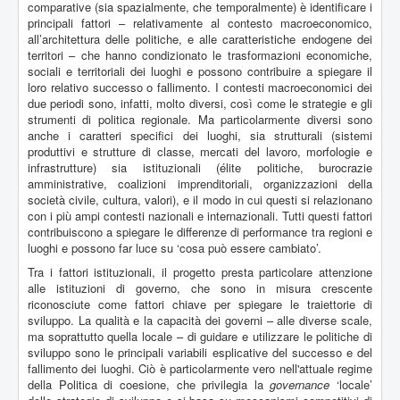
comparative (sia spazialmente, che temporalmente) è identificare i
principali fattori – relativamente al contesto macroeconomico,
all’architettura delle politiche, e alle caratteristiche endogene dei
territori – che hanno condizionato le trasformazioni economiche,
sociali e territoriali dei luoghi e possono contribuire a spiegare il
loro relativo successo o fallimento. I contesti macroeconomici dei
due periodi sono, infatti, molto diversi, così come le strategie e gli
strumenti di politica regionale. Ma particolarmente diversi sono
anche i caratteri specifici dei luoghi, sia strutturali (sistemi
produttivi e strutture di classe, mercati del lavoro, morfologie e
infrastrutture) sia istituzionali (élite politiche, burocrazie
amministrative, coalizioni imprenditoriali, organizzazioni della
società civile, cultura, valori), e il modo in cui questi si relazionano
con i più ampi contesti nazionali e internazionali. Tutti questi fattori
contribuiscono a spiegare le differenze di performance tra regioni e
luoghi e possono far luce su ‘cosa può essere cambiato’.
Tra i fattori istituzionali, il progetto presta particolare attenzione
alle istituzioni di governo, che sono in misura crescente
riconosciute come fattori chiave per spiegare le traiettorie di
sviluppo. La qualità e la capacità dei governi – alle diverse scale,
ma soprattutto quella locale – di guidare e utilizzare le politiche di
sviluppo sono le principali variabili esplicative del successo e del
fallimento dei luoghi. Ciò è particolarmente vero nell'attuale regime
della Politica di coesione, che privilegia la
governance
‘locale’