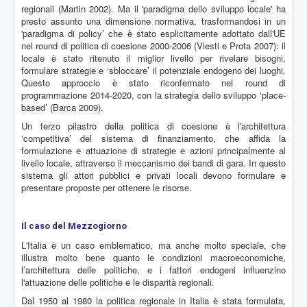
regionali (Martin 2002). Ma il 'paradigma dello sviluppo locale' ha
presto assunto una dimensione normativa, trasformandosi in un
'paradigma di policy’ che è stato esplicitamente adottato dall'UE
nel round di politica di coesione 2000-2006 (Viesti e Prota 2007): il
locale è stato ritenuto il miglior livello per rivelare bisogni,
formulare strategie e ‘sbloccare’ il potenziale endogeno dei luoghi.
Questo approccio è stato riconfermato nel round di
programmazione 2014-2020, con la strategia dello sviluppo ‘place-
based’ (Barca 2009).
Un terzo pilastro della politica di coesione è l'architettura
‘competitiva’ del sistema di finanziamento, che affida la
formulazione e attuazione di strategie e azioni principalmente al
livello locale, attraverso il meccanismo dei bandi di gara. In questo
sistema gli attori pubblici e privati ​​locali devono formulare e
presentare proposte per ottenere le risorse.
Il caso del Mezzogiorno
L'Italia è un caso emblematico, ma anche molto speciale, che
illustra molto bene quanto le condizioni macroeconomiche,
l’architettura delle politiche, e i fattori endogeni influenzino
l'attuazione delle politiche e le disparità regionali.
Dal 1950 al 1980 la politica regionale in Italia è stata formulata,