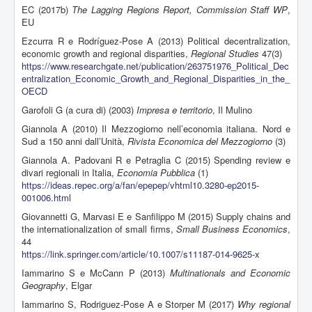
EC (2017b)
The Lagging Regions Report, Commission Staff WP
,
EU
Ezcurra R e Rodríguez-Pose A (2013) Political decentralization,
economic growth and regional disparities,
Regional Studies
47(3)
https://www.researchgate.net/publication/263751976_Political_Dec
entralization_Economic_Growth_and_Regional_Disparities_in_the_
OECD
Garofoli G (a cura di) (2003)
Impresa e territorio
, Il Mulino
Giannola A (2010) Il Mezzogiorno nell’economia italiana. Nord e
Sud a 150 anni dall’Unità,
Rivista Economica del Mezzogiorno
(3)
Giannola A. Padovani R e Petraglia C (2015) Spending review e
divari regionali in Italia,
Economia Pubblica
(1)
https://ideas.repec.org/a/fan/epepep/vhtml10.3280-ep2015-
001006.html
Giovannetti G, Marvasi E e Sanfilippo M (2015) Supply chains and
the internationalization of small firms,
Small Business Economics
,
44
https://link.springer.com/article/10.1007/s11187-014-9625-x
Iammarino S e McCann P (2013)
Multinationals and Economic
Geography
, Elgar
Iammarino S, Rodriguez-Pose A e Storper M (2017)
Why regional