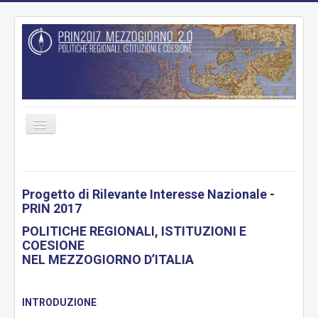
Cambia
navigazione
HOME
PROGETTO
Progetto di Rilevante Interesse Nazionale -
PRIN 2017
UNITÀ DI RICERCA
POLITICHE REGIONALI, ISTITUZIONI E
WORKING PACKAGES
COESIONE
PRODOTTI
NEL MEZZOGIORNO D’ITALIA
ARCHIVIO
INTRODUZIONE
DATABASE