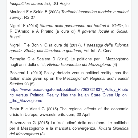
Inequalities across EU
, DG Regio
Moulaert F e Sekia F (2003)
Territorial innovation models: a critical
survey
, RS 37
Nigrelli F (2014)
Riforma della governance dei territori in Sicilia
, in
R D’Amico e A Piraino (a cura di)
Il governo locale in Sicilia
,
Angeli
Nigrelli F e Bonini G (a cura di) (2017),
I paesaggi della Riforma
agraria. Storia, pianificazione e gestione
, Ed. Ist. A. Cervi
Petraglia C e Scalera D (2012) Le politiche per il Mezzogiorno
negli anni della crisi,
Rivista Economica del Mezzogiorno
(4)
Polverari L (2013) Policy rhetoric versus political reality: has the
Italian state given up on the Mezzogiorno?
Regional and Federal
Studies
23 (5)
https://www.researchgate.net/publication/263721837_Policy_Rheto
ric_versus_Political_Reality_Has_the_Italian_State_Given_Up_on
_the_Mezzogiorno
Prota F e Viesti G (2015) The regional effects of the economic
crisis in Europe, www.nelmerito.com, 20 April
Provenzano G (2015) La ‘solitudine’ della coesione. Le politiche
per il Mezzogiorno e la mancata convergenza,
Rivista Giuridica
del Mezzogiorno
(3)