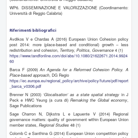
WP6. DISSEMINAZIONE E VALORIZZAZIONE (Coordinamento:
Università di Reggio Calabria)
Riferimenti bibliografici
Avdikos V e Chardas A (2016) European Union Cohesion policy
post 2014: more (place-based and conditional) growth – less
redistribution and cohesion,
Territory, Politics, Governance
4 (1)
https://www.tandfonline.com/doi/abs/10.1080/21622671.2014.9924
60
Barca F (2009)
An Agenda for a Reformed Cohesion Policy. A
Place-based approach
, DG Regio
https://ec.europa.eu/regional_policy/archive/policy/future/pdf/report
_barca_v0306.pdf
Brenner N (2003)
‘Glocalisation’ as a state spatial strategy
in J
Peck e HWC Yeung (a cura di)
Remaking the Global economy
,
Sage Publications
Sage Charron N, Dijkstra L e Lapuente V (2014) Regional
governance matters: quality of government within European Union
member states,
Regional Studies
48 (1)
Colomb C e Santhina G (2014) European Union competition policy