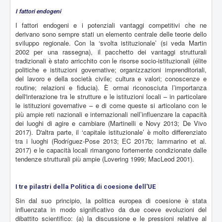
I fattori endogeni
I fattori endogeni e i potenziali vantaggi competitivi che ne
derivano sono sempre stati un elemento centrale delle teorie dello
sviluppo regionale. Con la ‘svolta istituzionale’ (si veda Martin
2002 per una rassegna), il pacchetto dei vantaggi strutturali
tradizionali è stato arricchito con le risorse socio-istituzionali (élite
politiche e istituzioni governative; organizzazioni imprenditoriali,
del lavoro e della società civile; cultura e valori; conoscenze e
routine; relazioni e fiducia). È ormai riconosciuta l’importanza
dell'interazione tra le strutture e le istituzioni locali – in particolare
le istituzioni governative – e di come queste si articolano con le
più ampie reti nazionali e internazionali nell’influenzare la capacità
dei luoghi di agire e cambiare (Martinelli e Novy 2013; De Vivo
2017). D'altra parte, il ‘capitale istituzionale’ è molto differenziato
tra i luoghi (Rodríguez-Pose 2013; EC 2017b; Iammarino et al.
2017) e le capacità locali rimangono fortemente condizionate dalle
tendenze strutturali più ampie (Lovering 1999; MacLeod 2001).
I tre pilastri della Politica di coesione dell'UE
Sin dal suo principio, la politica europea di coesione è stata
influenzata in modo significativo da due coeve evoluzioni del
dibattito scientifico: (a) la discussione e le pressioni relative al