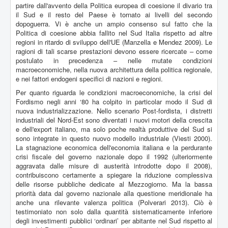
partire dall'avvento della Politica europea di coesione il divario tra
il Sud e il resto del Paese è tornato ai livelli del secondo
dopoguerra. Vi è anche un ampio consenso sul fatto che la
Politica di coesione abbia fallito nel Sud Italia rispetto ad altre
regioni in ritardo di sviluppo dell'UE (Manzella e Mendez 2009). Le
ragioni di tali scarse prestazioni devono essere ricercate – come
postulato in precedenza – nelle mutate condizioni
macroeconomiche, nella nuova architettura della politica regionale,
e nei fattori endogeni specifici di nazioni e regioni.
Per quanto riguarda le condizioni macroeconomiche, la crisi del
Fordismo negli anni ‘80 ha colpito in particolar modo il Sud di
nuova industrializzazione. Nello scenario Post-fordista, i distretti
industriali del Nord-Est sono diventati i nuovi motori della crescita
e dell'export italiano, ma solo poche realtà produttive del Sud si
sono integrate in questo nuovo modello industriale (Viesti 2000).
La stagnazione economica dell'economia italiana e la perdurante
crisi fiscale del governo nazionale dopo il 1992 (ulteriormente
aggravata dalle misure di austerità introdotte dopo il 2008),
contribuiscono certamente a spiegare la riduzione complessiva
delle risorse pubbliche dedicate al Mezzogiorno. Ma la bassa
priorità data dal governo nazionale alla questione meridionale ha
anche una rilevante valenza politica (Polverari 2013). Ciò è
testimoniato non solo dalla quantità sistematicamente inferiore
degli investimenti pubblici ‘ordinari’ per abitante nel Sud rispetto al