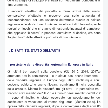
delle strategie di sviluppo e si basa su meccanismi competitivi di
finanziamento.
Il secondo obiettivo del progetto è trarre lezioni dalle analisi
comparative effettuate e proporre una serie articolata di
raccomandazioni per una revisione dell'attuale quadro di politica
regionale e l'elaborazione di misure più efficaci di intervento per le
regioni e i luoghi che si stanno dimostrando incapaci di cambiare,
che appaiono ‘bloccati’ in processi cumulativi di declino, e/o sono
‘tagliati fuori’ dalle attuali opportunità di finanziamento.
IL DIBATTITO: STATO DELL’ARTE
Il persistere delle disparità regionali in Europa e in Italia
Gli ultimi tre rapporti sulla coesione (CE 2010; 2014; 2017a)
attestano tutti la persistenza – e in alcuni casi anche l'aumento –
delle disparità regionali in Europa negli ultimi venticinque anni,
sebbene evidenzino anche rilevanti cambiamenti nella geografia
della crescita. Mentre le disparità ‘tra’ gli stati – in particolare tra i
‘vecchi’ stati membri dell'UE-15 e i ‘nuovi’ paesi membri dell'UE-12
– sono diminuite, è stato osservato un peggioramento del
coefficiente di variazione ‘all'interno degli stati’ (Monfort 2009). La
ripresa delle disparità regionali, dopo la convergenza degli anni '60