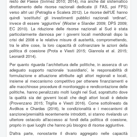
resto del Paese (Svimez 2010; 2014), ma anche dal sistematico
dirottamento delle risorse nazionali dedicate (il FAS, poi FPS)
verso altri usi (Petraglia e Scalera 2012). Le risorse dell'UE hanno
quindi ‘sostituito’ gli investimenti pubblici nazionali ‘ordinari’,
invece di essere ‘aggiuntive’ (Woster e Slander 2009; DPS 2009;
EC 2010). La riduzione delle risorse nazionali al Sud è stata
particolarmente dannosa per i governi locali meridionali dopo la
crisi del 2008 e le relative misure di austerità, compromettendo,
tra le altre cose, la loro capacità di cofinanziare le azioni della
politica di coesione (Prota e Viesti 2015; Giannola et al. 2015;
Leonardi 2014).
Per quanto riguarda l’architettura delle politiche, in assenza di un
adeguato supporto nazionale ‘sussidiario’, le responsabilità di
formulazione e attuazione attribuite agli attori regionali e locali,
insieme al meccanismo competitivo per ottenere finanziamenti e
alle macchinose procedure di monitoraggio e rendicontazione delle
politiche, hanno penalizzato molti luoghi nel Sud, soprattutto dove
la qualità sia dei governi locali che degli attori locali è debole
(Provenzano 2015; Trigilia e Viesti 2016). Come sottolineato da
Avdikos e Chardas (2016), le condizionalità e i meccanismi di
sanzione/premialità recentemente introdotti, si stanno rivelando un
ulteriore ostacolo all'accesso ai fondi della politica di coesione,
proprio in quei luoghi che hanno più bisogno di risorse aggiuntive.
D'altra parte, nonostante il divario aggregato nelle capacità