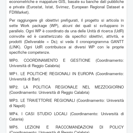
econometriche e mappature GIS, basate su banche dati pubbliche
e private (Eurostat, Istat, Svimez, European Regional Dataset e
FDIMarket).
Per raggiungere gli obiettivi prefigurati, il progetto si articola in
sette Work package (WP), alcuni dei quali si sviluppano in
parallelo. Ogni WP è coordinato da una delle Unità di ricerca (UdR)
coinvolte ed è caratterizzato da specifici obiettivi, attività, e
prodotti (Deliverable = Ds); si veda il cronoprogramma GANTT
(LINK). Ogni UdR contribuisce ai diversi WP con le proprie
specifiche competenze.
WP0. COORDINAMENTO E GESTIONE (Coordinamento:
Università di Reggio Calabria)
WP1. LE POLITICHE REGIONALI IN EUROPA (Coordinamento:
Università di Bari)
WP2. LA POLITICA REGIONALE NEL MEZZOGIORNO
(Coordinamento: Università di Reggio Calabria)
WP3. LE TRAIETTORIE REGIONALI (Coordinamento: Università
di Napoli)
WP4. I CASI STUDIO LOCALI (Coordinamento: Università di
Catania)
WP5. LEZIONI E RACCOMANDAZIONI DI POLICY
(Coordinamento: Università di Reggio Calabria)