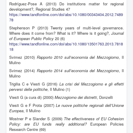
Rodríguez-Pose A (2013) Do institutions matter for regional
development?, Regional Studies 47
https://www.tandfonline.com/doi/abs/10.1080/00343404.2012.7489
78
Stephenson P (2013) Twenty years of multi-level governance.
Where does it come from? What is it? Where is it going?,
Journal
of European Public Policy
20 (6)
https://www.tandfonline.com/doi/abs/10.1080/13501763.2013.7818
18
Svimez (2010)
Rapporto 2010 sull’economia del Mezzogiorno
, Il
Mulino
Svimez (2014)
Rapporto 2014 sull’economia del Mezzogiorno
, Il
Mulino
Trigilia C e Viesti G (2016)
La crisi del Mezzogiorno e gli effetti
perversi delle politiche
, Il Mulino (1)
Viesti G (a cura di) (2000)
Mezzogiorno dei distretti
, Donzelli
Viesti G e F Prota (2007)
Le nuove politiche regionali dell’Unione
Europea
, Il Mulino
Wostner P e Slander S (2009)
The effectiveness of EU Cohesion
Policy: are EU funds really additional?
European Policies
Research Centre (69)