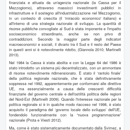
finanziata e attuata da un'agenzia nazionale (la Cassa per il
Mezzogiorno), attraverso massicci investimenti pubblici in
infrastrutture e il sostegno all'industrializzazione nel Mezzogiorno,
in un contesto di crescita (il 'miracolo economico' italiano) e
all'interno di una strategia nazionale di sviluppo. La quantità di
risorse pubbliche convogliate al Sud è stata imponente e l'impatto
socioeconomico straordinario, anche se non privo di
contraddizioni. Secondo la maggior parte degli indicatori
macroeconomici e sociali, il divario tra il Sud e il resto del Paese
in questi anni si è notevolmente ridotto, (Giannola 2010; Martinelli
2013).
Nel 1984 la Cassa è stata abolita e con la Legge 64 del 1986 è
stato introdotto un sistema più decentralizzato, con un ammontare
di risorse notevolmente ridimensionato. È stato il ‘rantolo finale’
della politica regionale nazionale, che è stata definitivamente
soppressa nel 1992, apparentemente per conformarsi alle direttive
UE, ma essenzialmente a causa delle crescenti difficoltà
finanziarie del governo centrale e dell'ostilità politica delle regioni
del Nord-Est (Martinelli 2009). Quando l'interesse nazionale per la
politica regionale si è in qualche modo riacceso nel 1998, è stato
acquisito il paradigma del ‘governo locale dello sviluppo’ dell'UE,
fondendolo funzionalmente con la “nuova programmazione”
nazionale (Prota e Viesti 2012).
Ma, come è stato sistematicamente documentato dalla Svimez, a