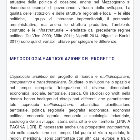
attuative della politica di coesione, anche nel Mezzogiorno si
riscontrano esempi di governance virtuosa dello sviluppo. La
qualità delle istituzioni e delle strutture regionali e locali – le élite
politiche, i gruppi di interesse imprenditoriali, il personale
amministrativo, ma anche le strutture produttive, l’ambiente
costruito e le infrastrutturale – ereditate dal precedente regime
politico (De Vivo 2009; Milio 2011; Nigrelli 2014; Nigrelli e Bonini
2017) sono quindi variabili chiave per spiegare le differenze.
METODOLOGIA E ARTICOLAZIONE DEL PROGETTO
L'
approccio analitico
del progetto di ricerca è
multidisciplinare
,
comparativo
e
transdisciplinare
. Studiare lo sviluppo nello spazio e
nel tempo comporta l'integrazione di diverse dimensioni:
economica, sociale, territoriale, storica. Gli studiosi coinvolti nella
ricerca hanno background disciplinari differenti che garantiscono
tale approccio
multidisciplinare
: urbanistica, pianificazione
territoriale, politica regionale, geografia economica, economia
politica, economia agraria, economia e sociologia industriale,
sociologia dello sviluppo, storia della città e del territorio [LINK A
PAGINA UDR]. È necessaria anche una prospettiva
comparativa
,
sia nello spazio, che nel tempo. Dal punto di vista spaziale, le
regioni meridionali sono confrontate con altri casi europei e tra di