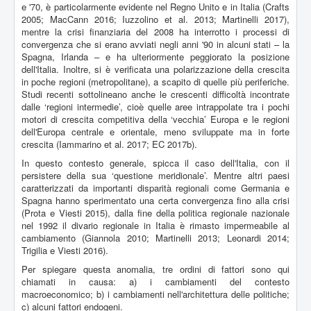
e '70, è particolarmente evidente nel Regno Unito e in Italia (Crafts
2005; MacCann 2016; Iuzzolino et al. 2013; Martinelli 2017),
mentre la crisi finanziaria del 2008 ha interrotto i processi di
convergenza che si erano avviati negli anni '90 in alcuni stati – la
Spagna, Irlanda – e ha ulteriormente peggiorato la posizione
dell'Italia. Inoltre, si è verificata una polarizzazione della crescita
in poche regioni (metropolitane), a scapito di quelle più periferiche.
Studi recenti sottolineano anche le crescenti difficoltà incontrate
dalle ‘regioni intermedie’, cioè quelle aree intrappolate tra i pochi
motori di crescita competitiva della ‘vecchia’ Europa e le regioni
dell'Europa centrale e orientale, meno sviluppate ma in forte
crescita (Iammarino et al. 2017; EC 2017b).
In questo contesto generale, spicca il caso dell'Italia, con il
persistere della sua ‘questione meridionale’. Mentre altri paesi
caratterizzati da importanti disparità regionali come Germania e
Spagna hanno sperimentato una certa convergenza fino alla crisi
(Prota e Viesti 2015), dalla fine della politica regionale nazionale
nel 1992 il divario regionale in Italia è rimasto impermeabile al
cambiamento (Giannola 2010; Martinelli 2013; Leonardi 2014;
Trigilia e Viesti 2016).
Per spiegare questa anomalia, tre ordini di fattori sono qui
chiamati in causa: a) i cambiamenti del contesto
macroeconomico; b) i cambiamenti nell'architettura delle politiche;
c) alcuni fattori endogeni.