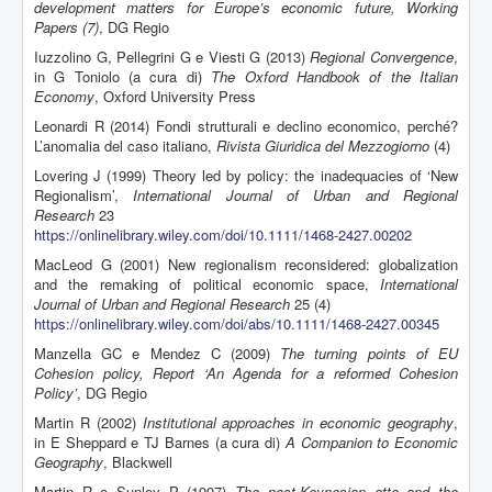
development matters for Europe’s economic future, Working
Papers (7)
, DG Regio
Iuzzolino G, Pellegrini G e Viesti G (2013)
Regional Convergence
,
in G Toniolo (a cura di)
The Oxford Handbook of the Italian
Economy
, Oxford University Press
Leonardi R (2014) Fondi strutturali e declino economico, perché?
L’anomalia del caso italiano,
Rivista Giuridica del Mezzogiorno
(4)
Lovering J (1999) Theory led by policy: the inadequacies of ‘New
Regionalism’,
International Journal of Urban and Regional
Research
23
https://onlinelibrary.wiley.com/doi/10.1111/1468-2427.00202
MacLeod G (2001) New regionalism reconsidered: globalization
and the remaking of political economic space,
International
Journal of Urban and Regional Research
25 (4)
https://onlinelibrary.wiley.com/doi/abs/10.1111/1468-2427.00345
Manzella GC e Mendez C (2009)
The turning points of EU
Cohesion policy, Report ‘An Agenda for a reformed Cohesion
Policy’
, DG Regio
Martin R (2002)
Institutional approaches in economic geography
,
in E Sheppard e TJ Barnes (a cura di)
A Companion to Economic
Geography
, Blackwell
Martin R e Sunley P (1997)
The post-Keynesian atte and the