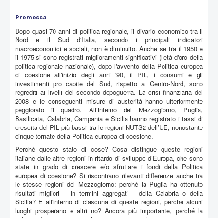
Premessa
Dopo quasi 70 anni di politica regionale, il divario economico tra il
Nord e il Sud d'Italia, secondo i principali indicatori
macroeconomici e sociali, non è diminuito. Anche se tra il 1950 e
il 1975 si sono registrati miglioramenti significativi (l'età d'oro della
politica regionale nazionale), dopo l'avvento della Politica europea
di coesione all'inizio degli anni '90, il PIL, i consumi e gli
investimenti pro capite del Sud, rispetto al Centro-Nord, sono
regrediti ai livelli del secondo dopoguerra. La crisi finanziaria del
2008 e le conseguenti misure di austerità hanno ulteriormente
peggiorato il quadro. All’interno del Mezzogiorno, Puglia,
Basilicata, Calabria, Campania e Sicilia hanno registrato i tassi di
crescita del PIL più bassi tra le regioni NUTS2 dell’UE, nonostante
cinque tornate della Politica europea di coesione.
Perché questo stato di cose? Cosa distingue queste regioni
italiane dalle altre regioni in ritardo di sviluppo d’Europa, che sono
state in grado di crescere e/o sfruttare i fondi della Politica
europea di coesione? Si riscontrano rilevanti differenze anche tra
le stesse regioni del Mezzogiorno: perché la Puglia ha ottenuto
risultati migliori – in termini aggregati – della Calabria o della
Sicilia? E all'interno di ciascuna di queste regioni, perché alcuni
luoghi prosperano e altri no? Ancora più importante, perché la