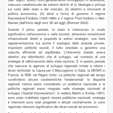
ciascuno caratterizzato da sistemi distinti di (i) ideologie e principi
sul ruolo dello stato e del mercato, (ii) obiettivi e strumenti di
politica economica, (iii) attori e forme di governo: il regime
Keynesiano-Fordista (1945-1980) e il regime Post-fordista o Neo-
liberale (dall'inizio degli anni '90 ad oggi) (Brenner 2003).
Durante il primo periodo, lo stato è intervenuto in modo
significativo nell'economia e nella società, attraverso investimenti
infrastrutturali diretti e proprietà di settori strategici, una forte
regolamentazione ma anche il sostegno delle aziende private,
importanti politiche sociali, il tutto orientato a garantire una
crescita efficiente ed equilibrata. L'intervento statale aveva
obiettivi sia ridistributivi che di sviluppo, nel contesto di una
strategia di rafforzamento dello stato-nazione. È in questo periodo
che nascono le agenzie di sviluppo regionale mirate a ridurre i
divari territoriali: la Cassa per il Mezzogiorno in Italia, la DATAR in
Francia, le RDA nel Regno Unito. Le politiche regionali del tempo
condividono alcune caratteristiche fondamentali: le disparità
regionali interne erano considerate un problema nazionale e le
politiche regionali erano integrate nelle strategie nazionali di
sviluppo (‘Spatial Keynesianism’, si vedano Martin e Sunley 1997);
sono state mobilitate ingenti risorse pubbliche nazionali; strategie
e interventi sono stati progettati e attuati centralmente; si sono
registrate riduzioni significative dei divari sociali ed economici.