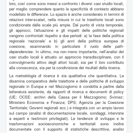
loro, così come sono messi a confronto i diversi casi studio locali,
per meglio comprendere quanto le specificità di contesto abbiano
modellato le differenze. Lo spazio è anche considerato in termini di
relazioni inter-scalari, nella misura in cui le traiettorie locali sono
condizionate dalle scale più ampie. Dal punto di vista temporale,
gli approcci, l'attuazione e gli impatti delle politiche regionali
vengono confrontati rispetto a due periodi: a) la fase della politica
regionale ‘nazionale’ e b) gli anni della politica europea di
coesione, esaminando in particolare il ruolo delle
path-
dependencies
. In ultimo, ma non meno importante, nell’analisi dei
casi studio locali è attuato un approccio transdisciplinare, con il
coinvolgimento attivo degli attori locali, sia per il loro contributo
alla conoscenza, sia per la condivisione dei risultati della ricerca.
La
metodologia di ricerca
è sia qualitativa che quantitativa. La
disamina comparativa delle traiettorie e delle politiche di sviluppo
regionale in Europa e nel Mezzogiorno è condotta a partire dalla
letteratura esistente, da rapporti di ricerca e documenti di policy
(UE; OCSE; archivi della Cassa per il Mezzogiorno; Svimez;
Ministero Economia e Finanza; DPS; Agenzia per la Coesione
Territoriale; Governi regionali ecc.) e integrata con un ampio lavoro
sul campo (analisi di documentazione locale, sondaggi, interviste
a esperti e testimoni privilegiati). Le tendenze di sviluppo e le
trasformazioni socioeconomiche e territoriali sono inoltre
documentate con il supporto di statistiche descrittive, analisi